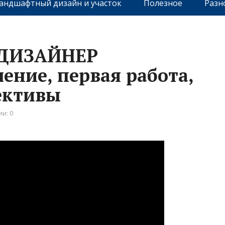
андшафтный дизайн и участок
Полезное
Разн
и ДИЗАЙНЕР
ение, первая работа,
ективы
и: 0