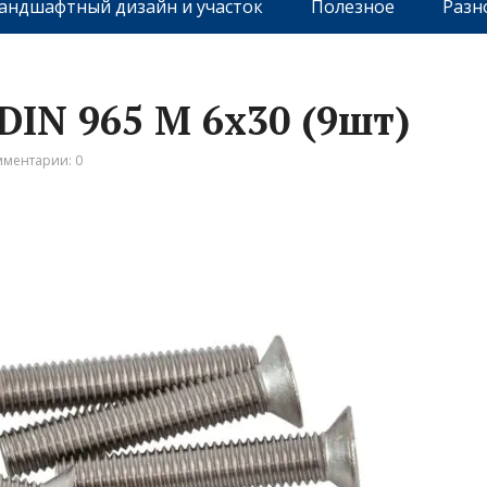
андшафтный дизайн и участок
Полезное
Разн
DIN 965 М 6х30 (9шт)
ментарии: 0