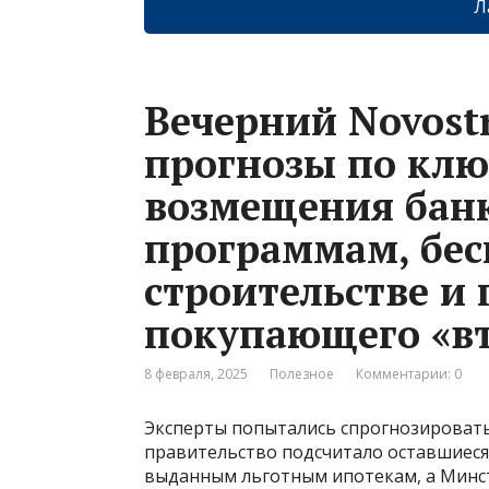
Л
Вечерний Novostr
прогнозы по ключ
возмещения бан
программам, бес
строительстве и 
покупающего «вт
8 февраля, 2025
Полезное
Комментарии: 0
Эксперты попытались спрогнозировать
правительство подсчитало оставшиеся
выданным льготным ипотекам, а Минст