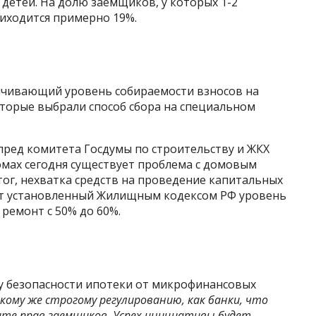
детей. На долю заемщиков, у которых 1-2
риходится примерно 19%.
ичивающий уровень собираемости взносов на
оторые выбрали способ сбора на специальном
пред комитета Госдумы по строительству и ЖКХ
омах сегодня существует проблема с домовым
тог, нехватка средств на проведение капитальных
вает установленный Жилищным кодексом РФ уровень
ремонт с 50% до 60%.
у безопасности ипотеки от микрофинансовых
ому же строгому регулированию, как банки, что
те прав заемщиков. Успех инициативы будет