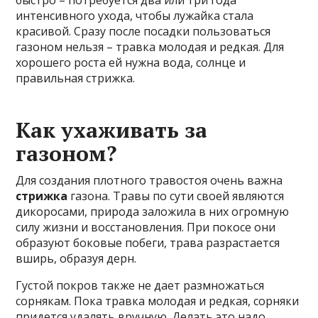
быстро – потребуется два или три года
интенсивного ухода, чтобы лужайка стала
красивой. Сразу после посадки пользоваться
газоном нельзя – травка молодая и редкая. Для
хорошего роста ей нужна вода, солнце и
правильная стрижка.
Как ухаживать за
газоном?
Для создания плотного травостоя очень важна
стрижка
газона. Травы по сути своей являются
дикоросами, природа заложила в них огромную
силу жизни и восстановления. При покосе они
образуют боковые побеги, трава разрастается
вширь, образуя дерн.
Густой покров также не дает размножаться
сорнякам. Пока травка молодая и редкая, сорняки
придется удалять вручную. Делать это надо