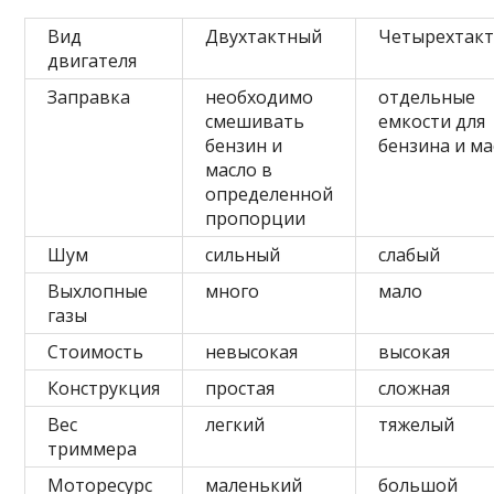
Вид
Двухтактный
Четырехтак
двигателя
Заправка
необходимо
отдельные
смешивать
емкости для
бензин и
бензина и ма
масло в
определенной
пропорции
Шум
сильный
слабый
Выхлопные
много
мало
газы
Стоимость
невысокая
высокая
Конструкция
простая
сложная
Вес
легкий
тяжелый
триммера
Моторесурс
маленький
большой