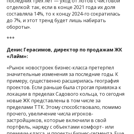
последних трех лет — уход от лотов с чистовой
отделкой: так, если в конце 2021 года их доля
составляла 14%, то к концу 2024-го сократилась
до 7%, и этот тренд будет лишь набирать
обороты».
***
Денис Герасимов, директор по продажам ЖК
«Лайм»:
«Рынок новостроек бизнес-класса претерпел
значительные изменения за последние годы. К
примеру, существенно расширилась география
проектов. Если раньше была строгая привязка к
локации в пределах Садового кольца, то сегодня
новые ЖК представлены в том числе за
пределами ТТК. Этому способствовало, помимо
прочего, увеличение числа игроков-
застройщиков, которые включили в свой
портфель, наряду с объектами комфорт- или
премиум-класса, и проекты бизнес-сегмента. Еще