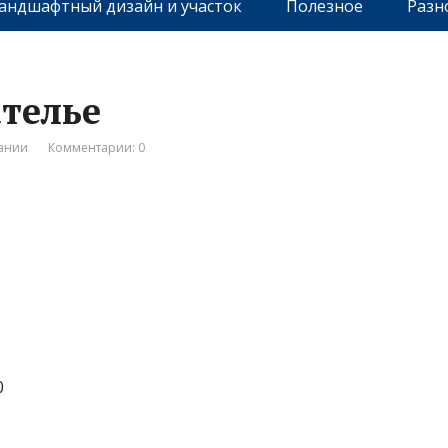
андшафтный дизайн и участок
Полезное
Разн
ателье
ании
Комментарии: 0
0