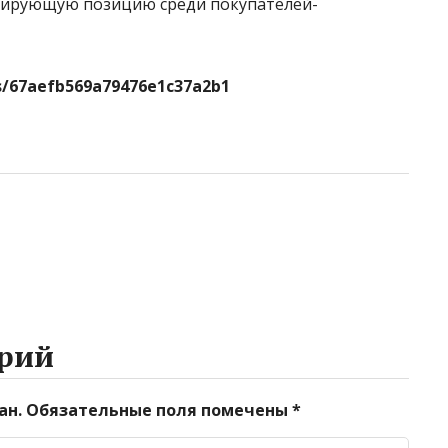
идирующую позицию среди покупателей-
ws/67aefb569a79476e1c37a2b1
рий
ан.
Обязательные поля помечены
*