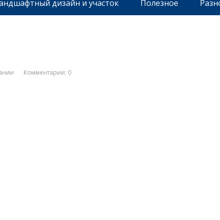
андшафтный дизайн и участок
Полезное
Разн
ании
Комментарии: 0