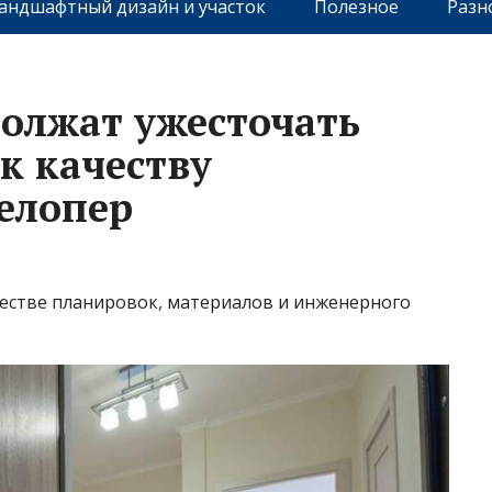
андшафтный дизайн и участок
Полезное
Разн
олжат ужесточать
к качеству
велопер
честве планировок, материалов и инженерного