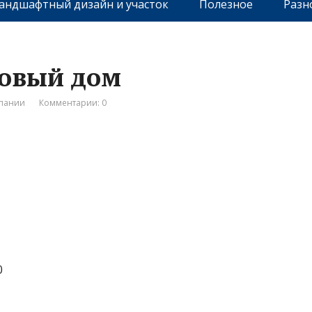
андшафтный дизайн и участок
Полезное
Разн
говый дом
мпании
Комментарии: 0
0