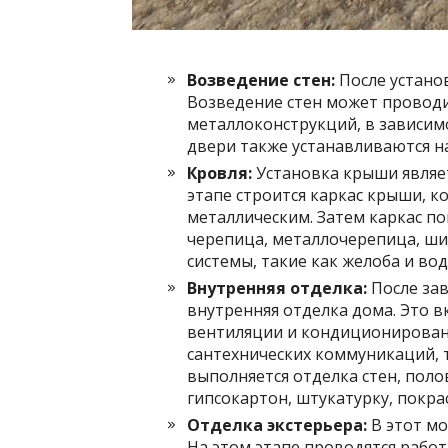
Возведение стен:
После устано
Возведение стен может проводит
металлоконструкций, в зависимо
двери также устанавливаются на
Кровля:
Установка крыши являе
этапе строится каркас крыши, 
металлическим. Затем каркас п
черепица, металлочерепица, ши
системы, такие как желоба и во
Внутренняя отделка:
После зав
внутренняя отделка дома. Это в
вентиляции и кондиционировани
сантехнических коммуникаций, 
выполняется отделка стен, поло
гипсокартон, штукатурку, покра
Отделка экстерьера:
В этот мо
На этом этапе проводятся работ