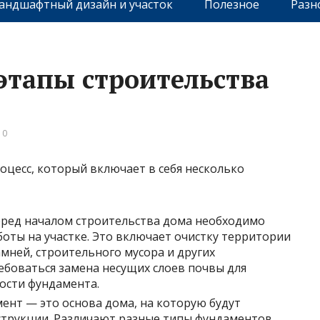
андшафтный дизайн и участок
Полезное
Разн
этапы строительства
 0
цесс, который включает в себя несколько
ред началом строительства дома необходимо
оты на участке. Это включает очистку территории
амней, строительного мусора и других
ебоваться замена несущих слоев почвы для
ости фундамента.
ент — это основа дома, на которую будут
нструкции. Различают разные типы фундаментов,