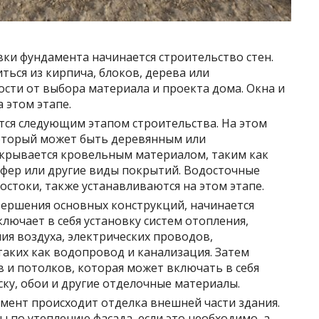
вки фундамента начинается строительство стен.
ься из кирпича, блоков, дерева или
сти от выбора материала и проекта дома. Окна и
 этом этапе.
тся следующим этапом строительства. На этом
который может быть деревянным или
окрывается кровельным материалом, таким как
фер или другие виды покрытий. Водосточные
достоки, также устанавливаются на этом этапе.
ершения основных конструкций, начинается
ключает в себя установку систем отопления,
я воздуха, электрических проводов,
таких как водопровод и канализация. Затем
в и потолков, которая может включать в себя
ску, обои и другие отделочные материалы.
мент происходит отделка внешней части здания.
ы по утеплению фасада, если это необходимо, а