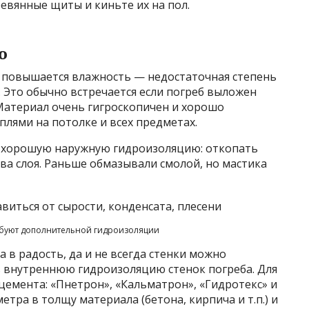
еревянные щиты и киньте их на пол.
ю
е повышается влажность — недостаточная степень
 Это обычно встречается если погреб выложен
Материал очень гигроскопичен и хорошо
плями на потолке и всех предметах.
ь хорошую наружную гидроизоляцию: откопать
два слоя. Раньше обмазывали смолой, но мастика
ебуют дополнительной гидроизоляции
 в радость, да и не всегда стенки можно
ь внутреннюю гидроизоляцию стенок погреба. Для
цемента: «Пнетрон», «Кальматрон», «Гидротекс» и
етра в толщу материала (бетона, кирпича и т.п.) и