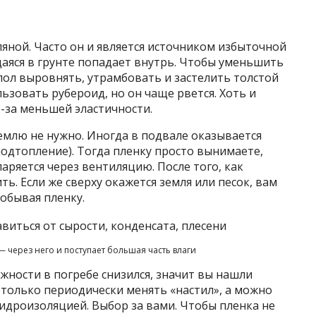
ляной. Часто он и является источником избыточной
щаяся в грунте попадает внутрь. Чтобы уменьшить
пол выровнять, утрамбовать и застелить толстой
зовать рубероид, но он чаще рвется. Хоть и
з-за меньшей эластичности.
землю не нужно. Иногда в подвале оказывается
одтопление). Тогда пленку просто вынимаете,
паряется через вентиляцию. После того, как
ть. Если же сверху окажется земля или песок, вам
добывая пленку.
— через него и поступает большая часть влаги
жности в погребе снизился, значит вы нашли
, только периодически менять «настил», а можно
идроизоляцией. Выбор за вами. Чтобы пленка не