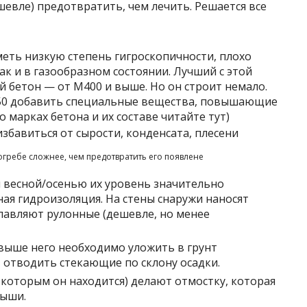
шевле) предотвратить, чем лечить. Решается все
меть низкую степень гигроскопичности, плохо
ак и в газообразном состоянии. Лучший с этой
 бетон — от М400 и выше. Но он строит немало.
50 добавить специальные вещества, повышающие
 марках бетона и их составе читайте тут)
огребе сложнее, чем предотвратить его появлене
и весной/осенью их уровень значительно
ая гидроизоляция. На стены снаружи наносят
плавляют рулонные (дешевле, но менее
, выше него необходимо уложить в грунт
 отводить стекающие по склону осадки.
д которым он находится) делают отмостку, которая
рыши.