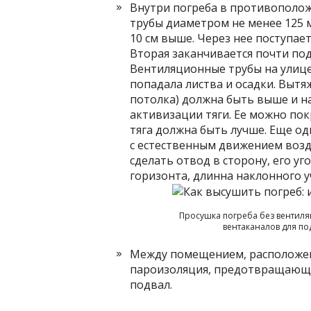
Внутри погреба в противополо
трубы диаметром не менее 125 м
10 см выше. Через нее поступае
Вторая заканчивается почти под 
Вентиляционные трубы на улице
попадала листва и осадки. Вытяж
потолка) должна быть выше и н
активизации тяги. Ее можно покр
тяга должна быть лучше. Еще од
с естественным движением возд
сделать отвод в сторону, его у
горизонта, длинна наклонного у
Просушка погреба без вентиля
вентаканалов для п
Между помещением, расположен
пароизоляция, предотвращающая
подвал.