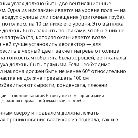
жных углах должно быть две вентиляционные
м. Одна из них заканчивается на уровне пола — на
т воздух с улицы или помещения (приточная труба).
потолком, на 10 см ниже его уровня. Это вытяжка.
 должны быть закрыты зонтиками, чтобы в них не
ная труба (та, которая оканчивается возле
а ней лучше установить дефлектор — для
асить в черный цвет: за счет нагрева от солнца
на тонкость: чтобы тяга была хорошей, вентканалы
уха должны быть прямыми. Если необходимо
гол наклона должен быть не менее 60° относительно
частка не должна превышать 100 см.
ции — сложное занятие. На рисунке схема организации
оддержания нормальной влажности в погребе
ным сверху и подвалом должна лежать
 проникновение влаги как из подвала, так и в