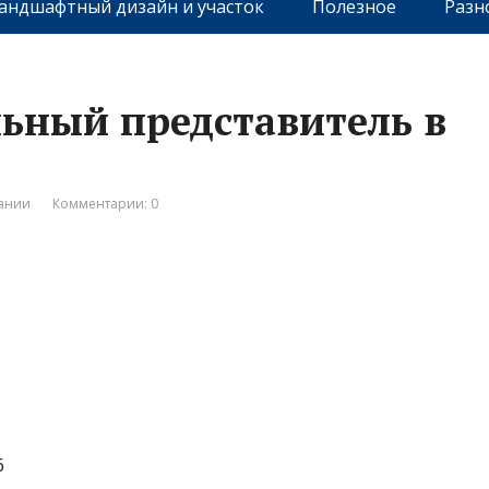
андшафтный дизайн и участок
Полезное
Разн
льный представитель в
ании
Комментарии: 0
6