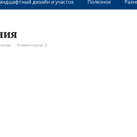
андшафтный дизайн и участок
Полезное
Разн
ния
мпании
Комментарии: 0