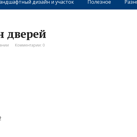
андшафтный дизайн и участок
Полезное
Разн
н дверей
пании
Комментарии: 0
2