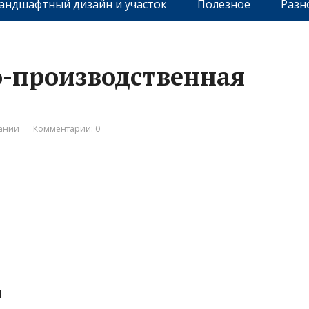
андшафтный дизайн и участок
Полезное
Разн
о-производственная
ании
Комментарии: 0
1